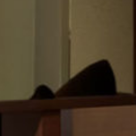
業集
CHAR
CIT
HOT
GRO