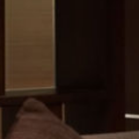
團
MING
Y
ELS
UP