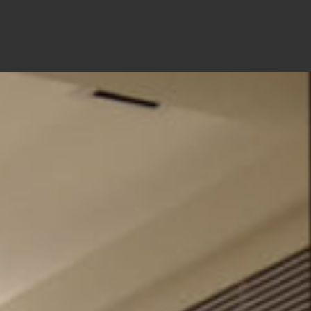
跳
至
主
要
內
容