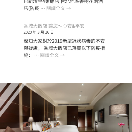
已新增至4家館店 台北地區香樹花園酒
香
店(防疫 …
閱讀全文
→
城
飯
香城大飯店 讓您～心安&平安
店
2020 年 3 月 16 日
企
深知大家對於2019新型冠狀病毒的不安
業
與疑慮， 香城大飯店已落實以下防疫措
集
香
施： …
閱讀全文
→
團
城
正
大
式
飯
加
店
入
讓
防
您
疫
～
旅
心
館
安
的
&
行