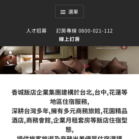
跳
至
選單
主
要
人才招募
訂房專線 0800-021-112
內
線上訂房
容
香城飯店企業集團
CHARMING CITY HOTELS
香城飯店企業集團建構於台北,台中,花蓮等
GROUP
地區住宿服務,
深耕台灣多年,擁有多元商務旅館,花園精品
酒店,商務會館,企業月租套房等飯店住宿型
態,
提供旅客旅遊及商務出差優質住宿選擇