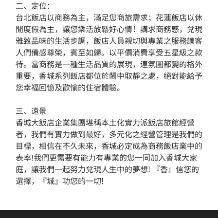
二、定位：
台北飯店以商務為主，滿足您商旅需求；花蓮飯店以休
閒度假為主，讓您樂活放鬆好心情！講求商務感，兌現
雅致品味的生活步調，飯店人員親切與專業之服務讓客
人們備感尊榮，賓至如歸。以平價消費享受五星級之款
待。當商務是一種生活品質的展現，連氛圍都變的格外
重要，香城系列飯店都位於鬧中取靜之處，絕對能給予
您幸福回憶及歡愉的住宿體驗。
三、遠景
香城大飯店企業集團堪稱本土化實力派飯店旅館經營
者，我們有實力做到最好，多元化之經營管理是我們的
目標，相信在不久未來，香城必定成為商務飯店業中的
表率!我們更需要有能力有專業的您一同加入香城大家
庭，讓我們一起努力兌現人生中的夢想! 『香』信您的
選擇，『城』功您的一切!